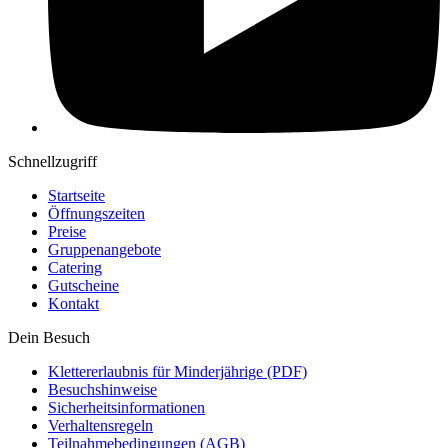
Schnellzugriff
Startseite
Öffnungszeiten
Preise
Gruppenangebote
Catering
Gutscheine
Kontakt
Dein Besuch
Klettererlaubnis für Minderjährige (PDF)
Besuchshinweise
Sicherheitsinformationen
Verhaltensregeln
Teilnahmebedingungen (AGB)