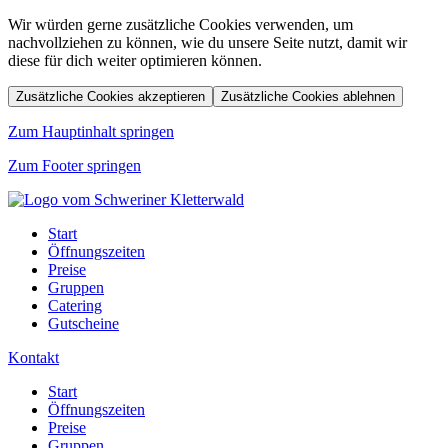
Wir würden gerne zusätzliche Cookies verwenden, um
nachvollziehen zu können, wie du unsere Seite nutzt, damit wir
diese für dich weiter optimieren können.
Zusätzliche Cookies akzeptieren
Zusätzliche Cookies ablehnen
Zum Hauptinhalt springen
Zum Footer springen
Start
Öffnungszeiten
Preise
Gruppen
Catering
Gutscheine
Kontakt
Start
Öffnungszeiten
Preise
Gruppen