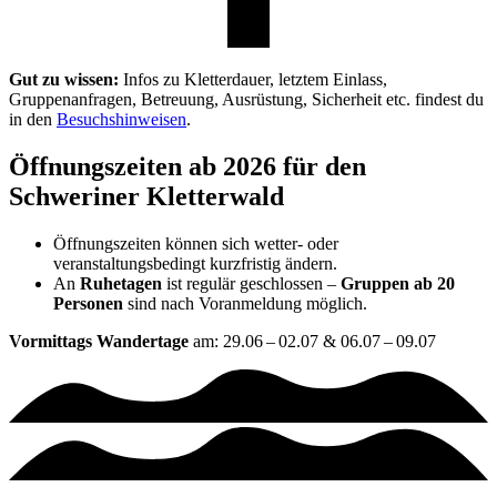
Gut zu wissen:
Infos zu Kletterdauer, letztem Einlass,
Gruppenanfragen, Betreuung, Ausrüstung, Sicherheit etc. findest du
in den
Besuchshinweisen
.
Öffnungszeiten ab
2026
für den
Schweriner Kletterwald
Öffnungszeiten können sich wetter- oder
veranstaltungsbedingt kurzfristig ändern.
An
Ruhetagen
ist regulär geschlossen –
Gruppen ab 20
Personen
sind nach Voranmeldung möglich.
Vormittags Wandertage
am:
29.06
–
02.07
&
06.07
–
09.07