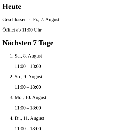
Heute
Geschlossen ·
Fr., 7. August
Öffnet ab
11:00 Uhr
Nächsten 7 Tage
Sa., 8. August
11:00
–
18:00
So., 9. August
11:00
–
18:00
Mo., 10. August
11:00
–
18:00
Di., 11. August
11:00
–
18:00