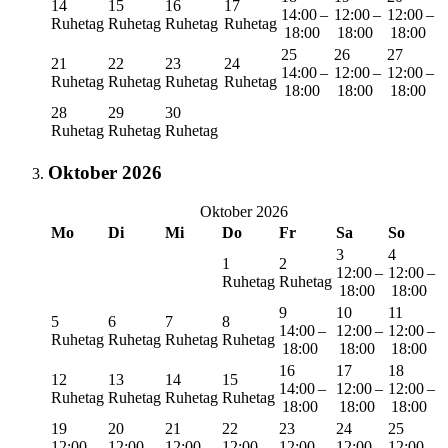
14
15
16
17
14:00
–
12:00
–
12:00
–
Ruhetag
Ruhetag
Ruhetag
Ruhetag
18:00
18:00
18:00
25
26
27
21
22
23
24
14:00
–
12:00
–
12:00
–
Ruhetag
Ruhetag
Ruhetag
Ruhetag
18:00
18:00
18:00
28
29
30
Ruhetag
Ruhetag
Ruhetag
Oktober 2026
Oktober 2026
Mo
Di
Mi
Do
Fr
Sa
So
3
4
1
2
12:00
–
12:00
–
Ruhetag
Ruhetag
18:00
18:00
9
10
11
5
6
7
8
14:00
–
12:00
–
12:00
–
Ruhetag
Ruhetag
Ruhetag
Ruhetag
18:00
18:00
18:00
16
17
18
12
13
14
15
14:00
–
12:00
–
12:00
–
Ruhetag
Ruhetag
Ruhetag
Ruhetag
18:00
18:00
18:00
19
20
21
22
23
24
25
12:00
–
12:00
–
12:00
–
12:00
–
12:00
–
12:00
–
12:00
–